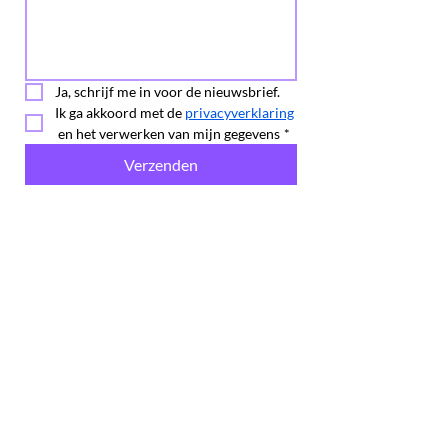
Ja, schrijf me in voor de nieuwsbrief.
Ik ga akkoord met de 
privacyverklaring
 en het verwerken van mijn gegevens
*
Verzenden
Ons aanbod in één oogopslag
CRASH COURSES
STROOMVERSNELLERS
Verbindersopleiding
Nieuw!
PARTNERSHIPS