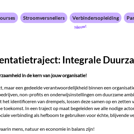
ourses
Stroomversnellers
Verbindersopleiding
Par
Nieuw!
entatietraject: Integrale Duur
zaamheid in de kern van jouw organisatie!​
t, maar een gedeelde verantwoordelijkheid binnen een organisati
bedrijven, non-profits en onderwijsinstellingen om duurzame ambi
et het identificeren van drempels, lossen deze samen op en zetten 
 toekomst. In een traject op maat begeleiden we alle nodige acto
ociale verbinding als hefboom te gebruiken voor échte, blijvende v
rin mens, natuur en economie in balans zijn!