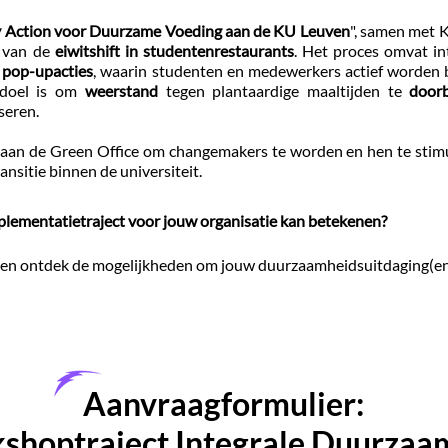
 Action voor Duurzame Voeding aan de KU Leuven
", samen met 
n van de
eiwitshift in studentenrestaurants
. Het proces omvat in
 pop-upacties
, waarin studenten en medewerkers actief worden
 doel is om
weerstand
tegen plantaardige maaltijden te
door
seren.
 aan de Green Office om changemakers te worden en hen te sti
ansitie binnen de universiteit.
mplementatietraject voor jouw organisatie kan betekenen?
 en ontdek de mogelijkheden om jouw duurzaamheidsuitdaging(en
Aanvraagformulier:
shoptraject Integrale Duurzaa