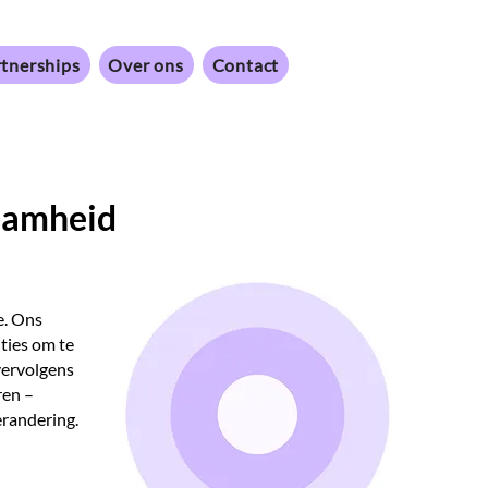
tnerships
Over ons
Contact
zaamheid
e. Ons
ties om te
vervolgens
ren –
erandering.