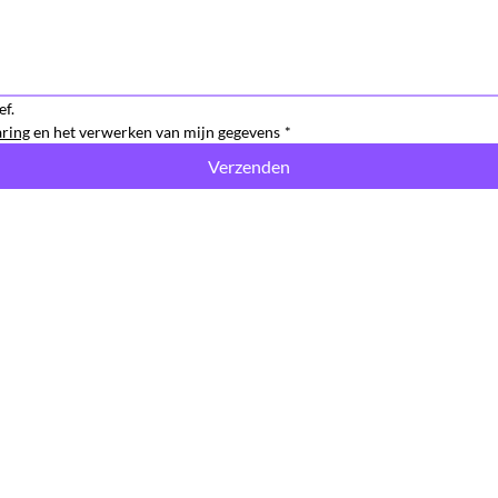
ef.
aring
 en het verwerken van mijn gegevens
*
Verzenden