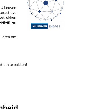
KU Leuven
teractieve
 betrokken
breken
en
muleren om
) aan te pakken!
mheid